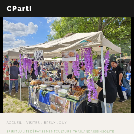
CParti
1 / 5
←
→
ACCUEIL
›
VISITES
›
BREUX-JOUY
SPIRITUALITÉ
DÉPAYSEMENT
CULTURE THAÏLANDAISE
INSOLITE