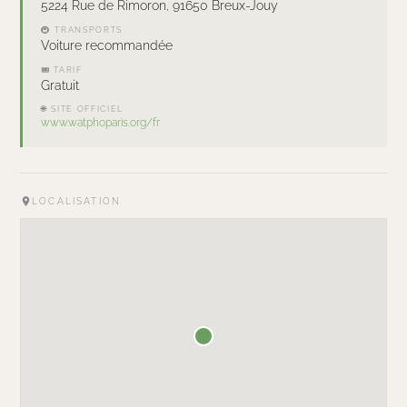
5224 Rue de Rimoron, 91650 Breux-Jouy
🚇 TRANSPORTS
Voiture recommandée
🎟 TARIF
Gratuit
🌐 SITE OFFICIEL
www.watphoparis.org/fr
LOCALISATION