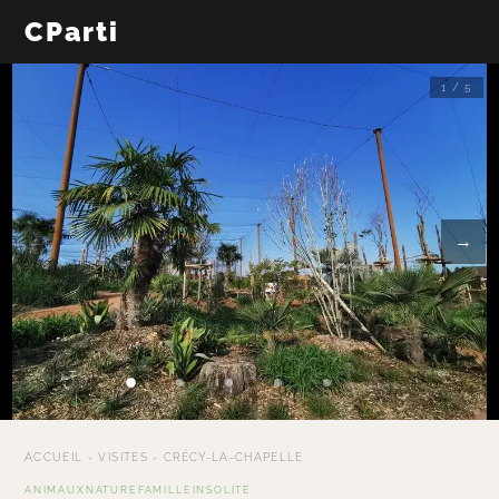
CParti
1 / 5
←
→
ACCUEIL
›
VISITES
›
CRÉCY-LA-CHAPELLE
ANIMAUX
NATURE
FAMILLE
INSOLITE