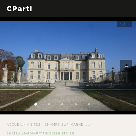
CParti
1 / 5
←
→
ACCUEIL
›
VISITES
›
CHAMPS-SUR-MARNE (77)
CHÂTEAU
JARDIN
PATRIMOINE
HISTOIRE