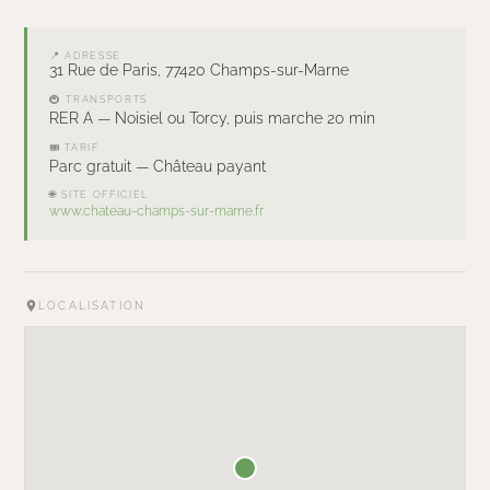
📍 ADRESSE
31 Rue de Paris, 77420 Champs-sur-Marne
🚇 TRANSPORTS
RER A — Noisiel ou Torcy, puis marche 20 min
🎟 TARIF
Parc gratuit — Château payant
🌐 SITE OFFICIEL
www.chateau-champs-sur-marne.fr
LOCALISATION