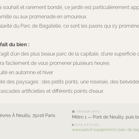
souhait et rarement bondé, ce jardin est particulièrement app
amille ou aux promenade en amoureux.
cularité du Parc de Bagatelle, ce sont les paons qui s’y promènen
ait du bien :
s’agit d’un des plus beaux parc de la capitale, d’une superficie d
ra facilement de vous promener plusieurs heures
tuité en automne et hiver
iété des paysages : des petits ponts, une roseraie, des belvédè
ascades artificielles et différents points d’eaux
🚇 TRANSPORTS
èvres À Neuilly, 75016 Paris
Métro 1 — Pont de Neuilly, puis b
🌐 SITE OFFICIEL
www.paris.fr/equipements/parc-de-bag