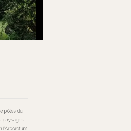
re pôles du
ses paysages
in l’Arboretum