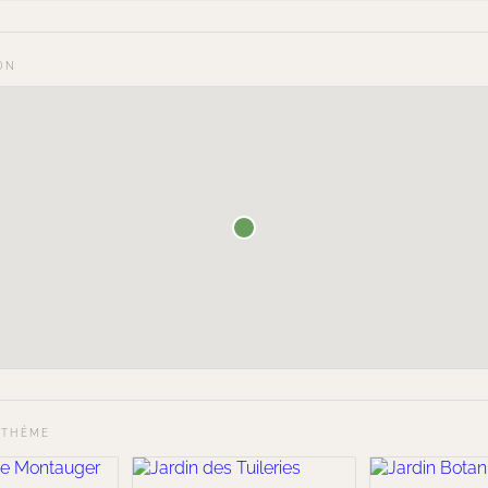
ON
 THÈME