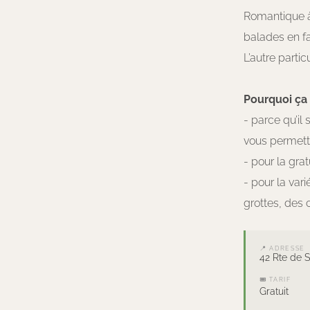
Romantique à 
balades en f
L’autre parti
Pourquoi ça f
- parce qu’il 
vous permett
- pour la gra
- pour la var
grottes, des c
📍 ADRESSE
42 Rte de S
🎟 TARIF
Gratuit