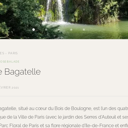
TES
›
PARIS
ROSE
BALADE
e Bagatelle
ÉVRIER 2021
gatelle, situé au cœur du Bois de Boulogne, est l’un des quat
que de la Ville de Paris (avec le jardin des Serres d’Auteuil et 
 Parc Floral de Paris et sa flore régionale d’île-de-France et enf