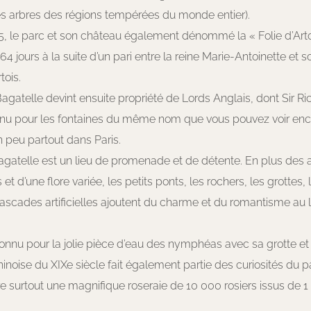
es arbres des régions tempérées du monde entier).
, le parc et son château également dénommé la « Folie d’Arto
64 jours à la suite d’un pari entre la reine Marie-Antoinette et 
tois.
Bagatelle devint ensuite propriété de Lords Anglais, dont Sir Ri
nu pour les fontaines du même nom que vous pouvez voir enc
n peu partout dans Paris.
agatelle est un lieu de promenade et de détente. En plus des 
t d’une flore variée, les petits ponts, les rochers, les grottes, 
cascades artificielles ajoutent du charme et du romantisme au l
onnu pour la jolie pièce d’eau des nymphéas avec sa grotte et
noise du XIXe siècle fait également partie des curiosités du p
re surtout une magnifique roseraie de 10 000 rosiers issus de 