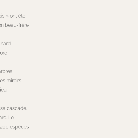
is » ont été
son beau-frère
chard
ore
arbres
les miroirs
ieu.
 sa cascade.
arc. Le
1 200 espèces