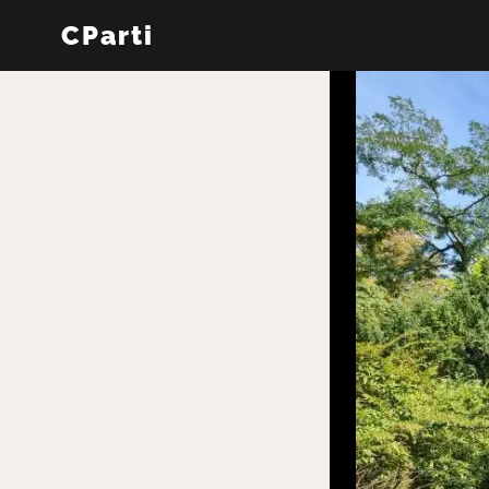
CParti
←