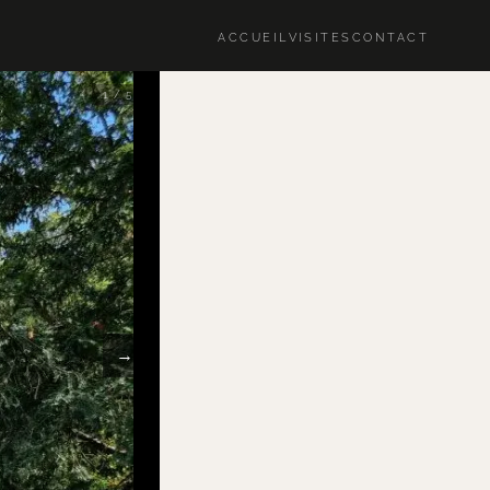
ACCUEIL
VISITES
CONTACT
1 / 5
→