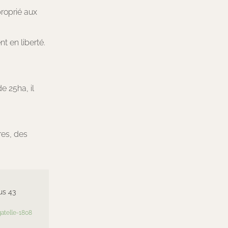
roprié aux
t en liberté.
e 25ha, il
res, des
us 43
atelle-1808