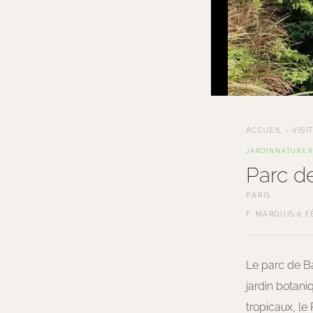
ACCUEIL
›
VISI
JARDIN
NATURE
Parc d
PARIS
F. MARQUIS
·
8 F
Le parc de Ba
jardin botani
tropicaux, le