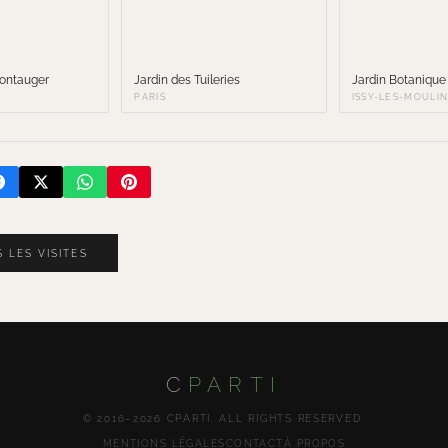
ontauger
Jardin des Tuileries
Jardin Botanique
PARIS
ISSY-LES-MOULI
 LES VISITES
C
PARTI
© 2016–2026 CPARTI. ALL RIGHTS RESERVED.
MENTIONS LÉGALES
CONTACT
À PROPOS