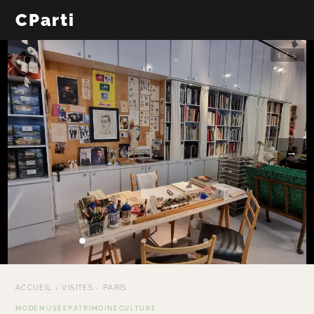
CParti
1 / 5
←
→
ACCUEIL
›
VISITES
›
PARIS
MODE
MUSÉE
PATRIMOINE
CULTURE