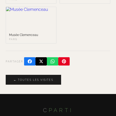
Musée Clemenceau
PARIS
PARTAGER
← TOUTES LES VISITES
C
PARTI