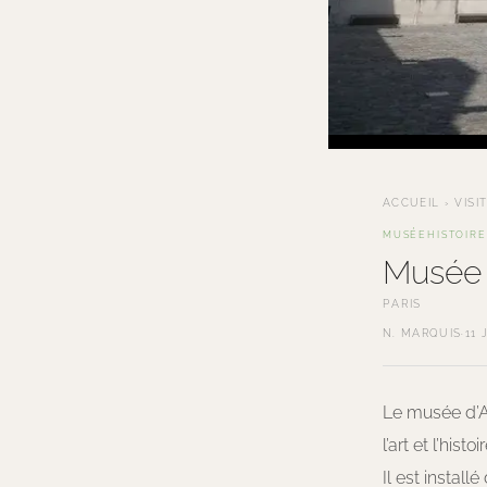
ACCUEIL
›
VISI
MUSÉE
HISTOIRE
Musée d
PARIS
N. MARQUIS
·
11 
Le musée d’Ar
l’art et l’histoir
Il est install