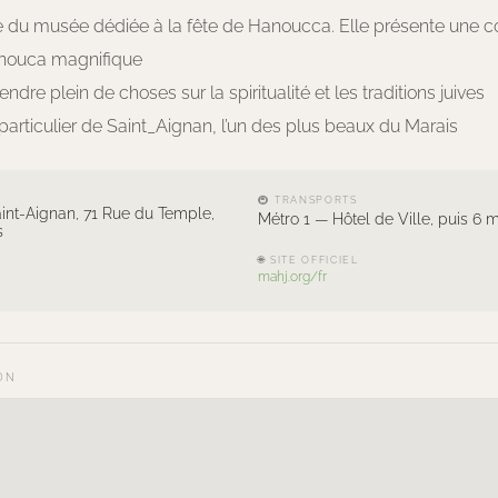
le du musée dédiée à la fête de Hanoucca. Elle présente une c
nouca magnifique
ndre plein de choses sur la spiritualité et les traditions juives
l particulier de Saint_Aignan, l’un des plus beaux du Marais
🚇 TRANSPORTS
aint-Aignan, 71 Rue du Temple,
Métro 1 — Hôtel de Ville, puis 6 
s
🌐 SITE OFFICIEL
mahj.org/fr
ON