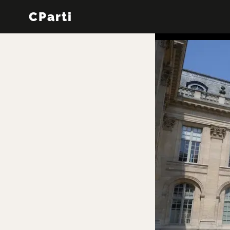
CParti
←