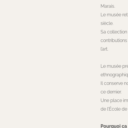
Marais.
Le musée retr
siècle.
Sa collection
contributions
l’art.
Le musée prés
ethnographiq
Il conserve n
ce dernier.
Une place imp
de l’École de
Pourquoi ça f