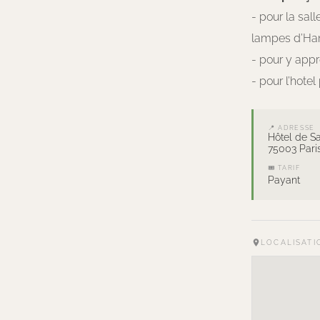
- pour la sal
lampes d’Ha
- pour y appre
- pour l’hote
📍 ADRESSE
Hôtel de S
75003 Pari
🎟 TARIF
Payant
LOCALISATI