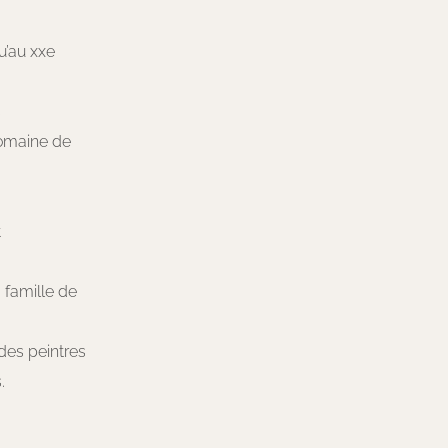
u’au xxe
s
domaine de
t
 famille de
des peintres
.