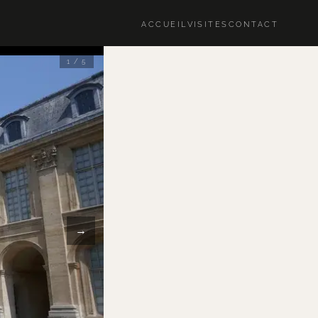
ACCUEIL
VISITES
CONTACT
1 / 5
→