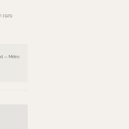
n 1929
ed — Métro