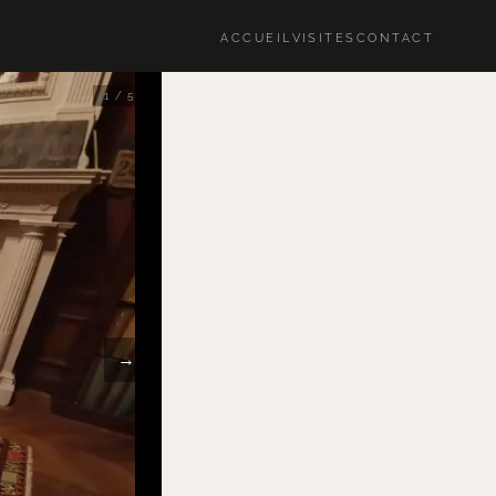
ACCUEIL
VISITES
CONTACT
1 / 5
→