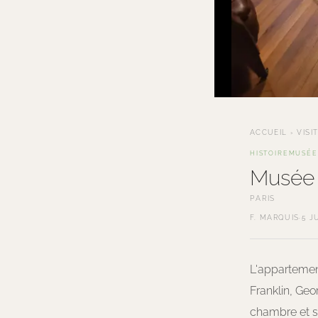
ACCUEIL
›
VISI
HISTOIRE
MUSÉE
Musée
PARIS
F. MARQUIS
·
5 J
L'appartement
Franklin, Ge
chambre et so