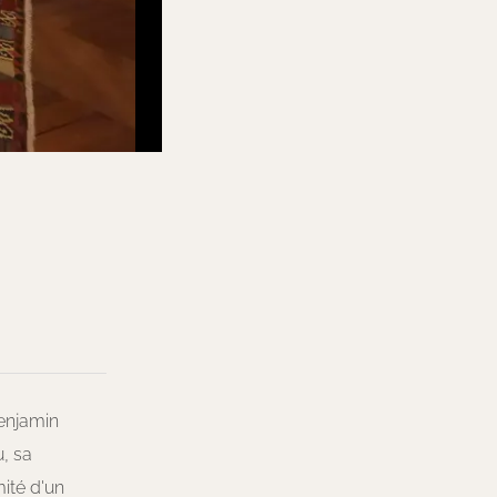
Benjamin
, sa
mité d'un