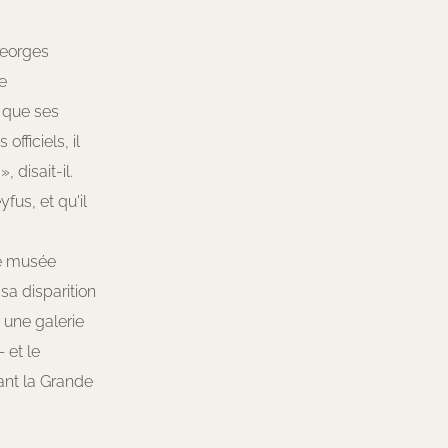
Georges
e
s que ses
fficiels, il
 disait-il.
fus, et qu'il
Le musée
sa disparition
, une galerie
 et le
dant la Grande