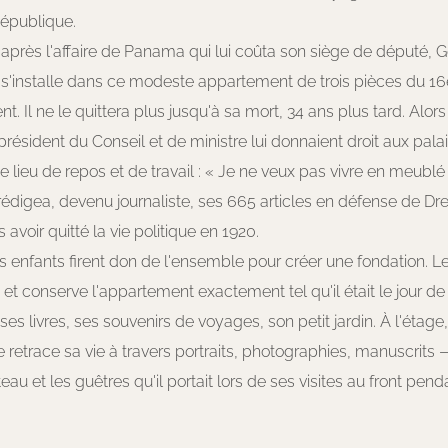
République.
après l'affaire de Panama qui lui coûta son siège de député, 
'installe dans ce modeste appartement de trois pièces du 16
t. Il ne le quittera plus jusqu'à sa mort, 34 ans plus tard. Alor
résident du Conseil et de ministre lui donnaient droit aux palais o
e lieu de repos et de travail : « Je ne veux pas vivre en meublé »,
l rédigea, devenu journaliste, ses 665 articles en défense de Drey
s avoir quitté la vie politique en 1920.
s enfants firent don de l'ensemble pour créer une fondation. 
1 et conserve l'appartement exactement tel qu'il était le jour de 
ses livres, ses souvenirs de voyages, son petit jardin. À l'étage
retrace sa vie à travers portraits, photographies, manuscrits —
u et les guêtres qu'il portait lors de ses visites au front pen