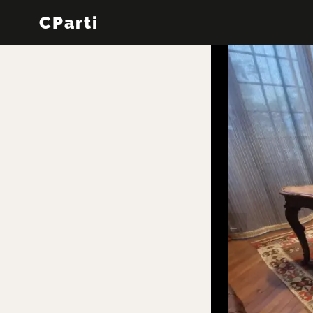
CParti
←