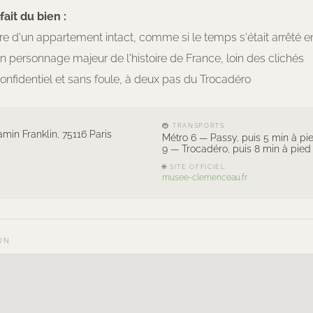
ait du bien :
are d'un appartement intact, comme si le temps s'était arrêté e
d'un personnage majeur de l'histoire de France, loin des clichés
nfidentiel et sans foule, à deux pas du Trocadéro
🚇 TRANSPORTS
min Franklin, 75116 Paris
Métro 6 — Passy, puis 5 min à pi
9 — Trocadéro, puis 8 min à pied
🌐 SITE OFFICIEL
musee-clemenceau.fr
ON