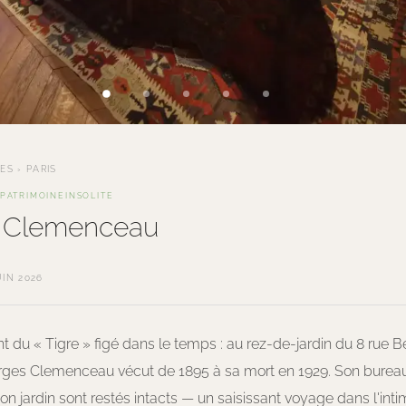
TES
›
PARIS
PATRIMOINE
INSOLITE
 Clemenceau
UIN 2026
 du « Tigre » figé dans le temps : au rez-de-jardin du 8 rue 
orges Clemenceau vécut de 1895 à sa mort en 1929. Son bureau
n jardin sont restés intacts — un saisissant voyage dans l'inti