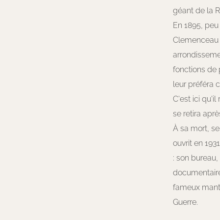
géant de la 
En 1895, peu 
Clemenceau s
arrondissemen
fonctions de p
leur préféra c
C'est ici qu'i
se retira aprè
À sa mort, se
ouvrit en 193
: son bureau, 
documentaire 
fameux mantea
Guerre.