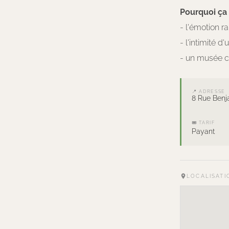
Pourquoi ça f
- l'émotion r
- l'intimité 
- un musée co
📍 ADRESSE
8 Rue Benja
🎟 TARIF
Payant
LOCALISATI