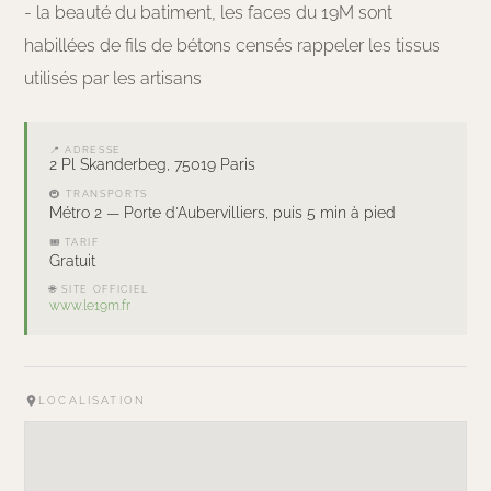
- la beauté du batiment, les faces du 19M sont
habillées de fils de bétons censés rappeler les tissus
utilisés par les artisans
📍 ADRESSE
2 Pl Skanderbeg, 75019 Paris
🚇 TRANSPORTS
Métro 2 — Porte d'Aubervilliers, puis 5 min à pied
🎟 TARIF
Gratuit
🌐 SITE OFFICIEL
www.le19m.fr
LOCALISATION