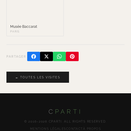
Musée Baccarat
PARIS
PARTAGER
← TOUTES LES VISITES
C
PARTI
© 2016–2026 CPARTI. ALL RIGHTS RESERVED.
MENTIONS LÉGALES
CONTACT
À PROPOS