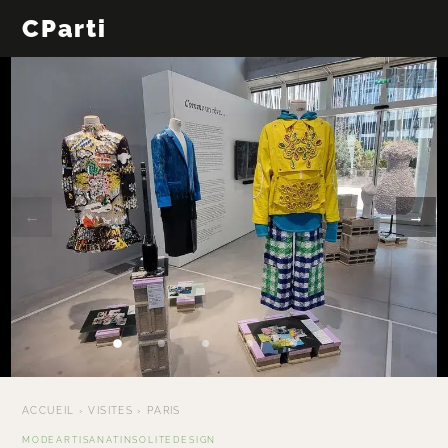
CParti
1 / 5
←
→
ACCUEIL
›
VISITES
›
PARIS
MODE
ARTISANAT
INSOLITE
DESIGN