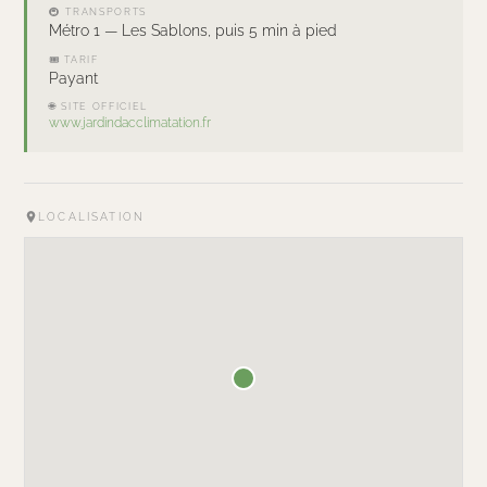
🚇 TRANSPORTS
Métro 1 — Les Sablons, puis 5 min à pied
🎟 TARIF
Payant
🌐 SITE OFFICIEL
www.jardindacclimatation.fr
LOCALISATION