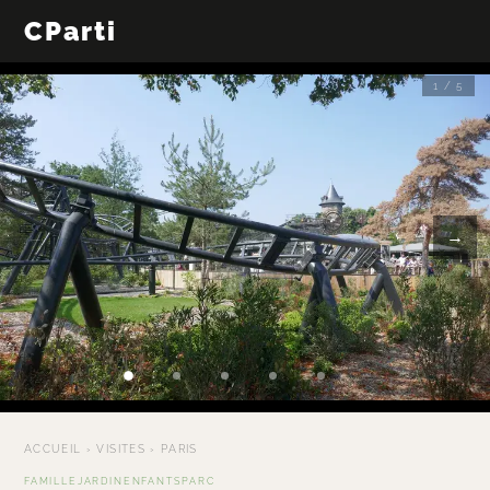
CParti
1 / 5
←
→
ACCUEIL
›
VISITES
›
PARIS
FAMILLE
JARDIN
ENFANTS
PARC