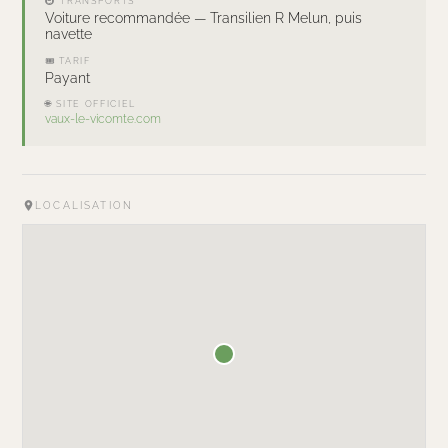
🚇 TRANSPORTS
Voiture recommandée — Transilien R Melun, puis
navette
🎟 TARIF
Payant
🌐 SITE OFFICIEL
vaux-le-vicomte.com
LOCALISATION