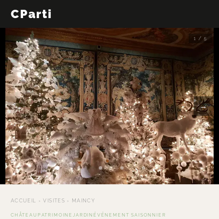
CParti
1 / 5
←
→
ACCUEIL
›
VISITES
›
MAINCY
CHÂTEAU
PATRIMOINE
JARDIN
ÉVÉNEMENT SAISONNIER