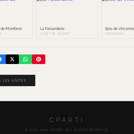
s de Montbron
La Faisanderie
Bois de Vincenn
S
FORÊT DE SÉNART
VINCENNES
 LES VISITES
C
PARTI
© 2016–2026 CPARTI. ALL RIGHTS RESERVED.