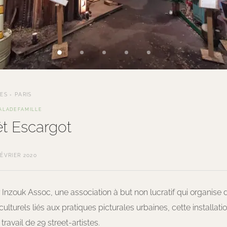
TES
›
PARIS
ALADE
FAMILLE
êt Escargot
FÉVRIER 2020
Inzouk Assoc, une association à but non lucratif qui organise 
lturels liés aux pratiques picturales urbaines, cette installatio
 travail de 29 street-artistes.