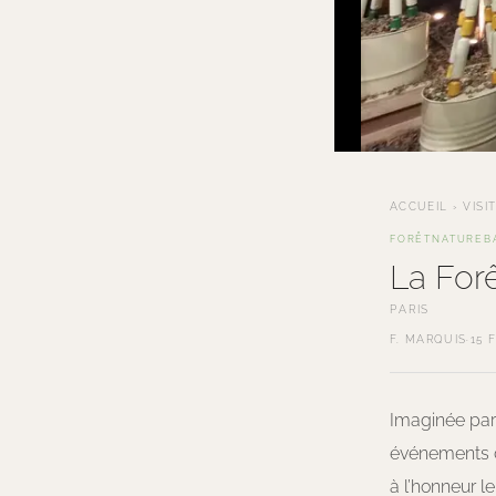
ACCUEIL
›
VISI
FORÊT
NATURE
B
La For
PARIS
F. MARQUIS
·
15 
Imaginée par 
événements cu
à l’honneur le