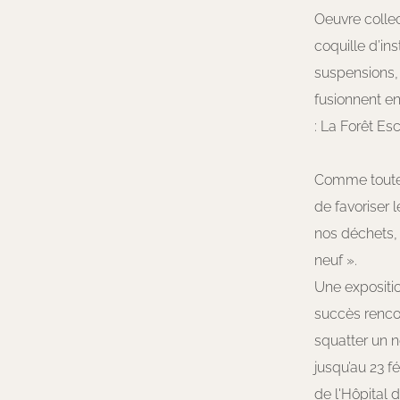
Oeuvre collec
coquille d’ins
suspensions,
fusionnent en
: La Forêt Es
Comme toute i
de favoriser 
nos déchets, 
neuf ».
Une expositio
succès rencon
squatter un no
jusqu’au 23 f
de l'Hôpital 