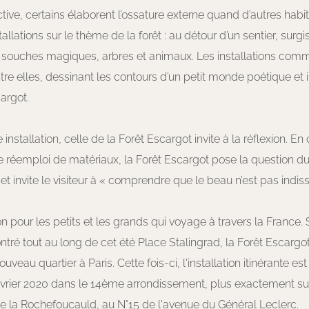
tive, certains élaborent l’ossature externe quand d’autres habit
tallations sur le thème de la forêt : au détour d’un sentier, surg
 souches magiques, arbres et animaux. Les installations com
tre elles, dessinant les contours d’un petit monde poétique et 
cargot.
nstallation, celle de la Forêt Escargot invite à la réflexion. En
le réemploi de matériaux, la Forêt Escargot pose la question d
et invite le visiteur à « comprendre que le beau n’est pas indis
n pour les petits et les grands qui voyage à travers la France. 
tré tout au long de cet été Place Stalingrad, la Forêt Escargot
uveau quartier à Paris. Cette fois-ci, l'installation itinérante est 
évrier 2020 dans le 14ème arrondissement, plus exactement sur l
de la Rochefoucauld, au N°15 de l'avenue du Général Leclerc.