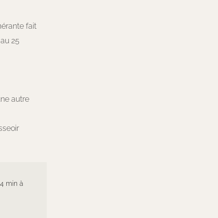
érante fait
 au 25
une autre
sseoir
 4 min à