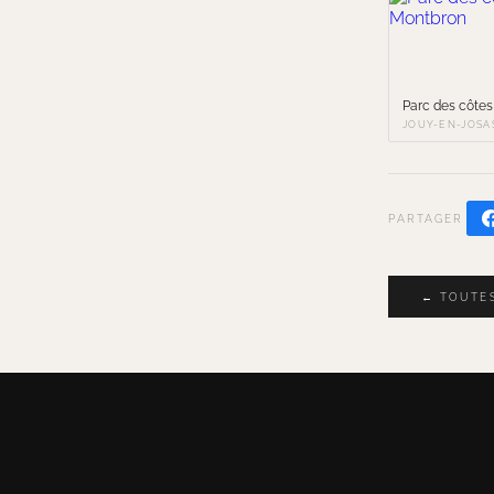
Parc des côte
JOUY-EN-JOSA
PARTAGER
← TOUTES