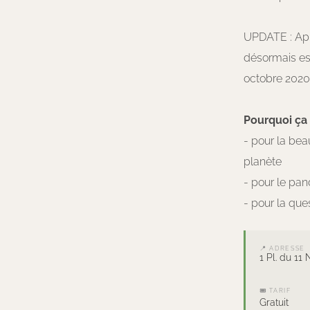
UPDATE : Aprè
désormais esc
octobre 2020
Pourquoi ça f
- pour la bea
planète
- pour le pan
- pour la que
📍 ADRESSE
1 Pl. du 1
🎟 TARIF
Gratuit