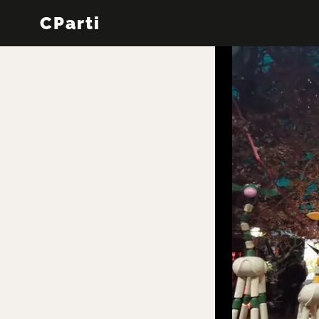
CParti
←