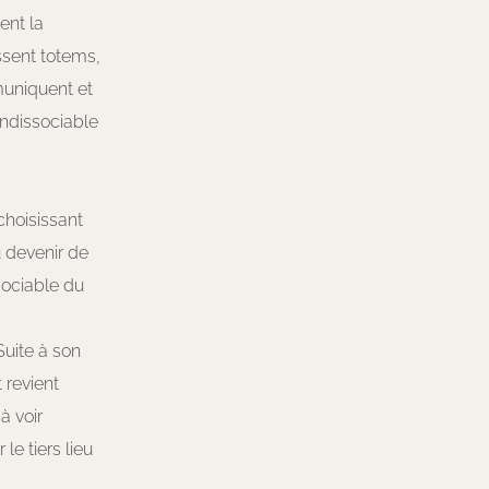
ent la
issent totems,
muniquent et
indissociable
 choisissant
u devenir de
sociable du
Suite à son
 revient
à voir
e tiers lieu