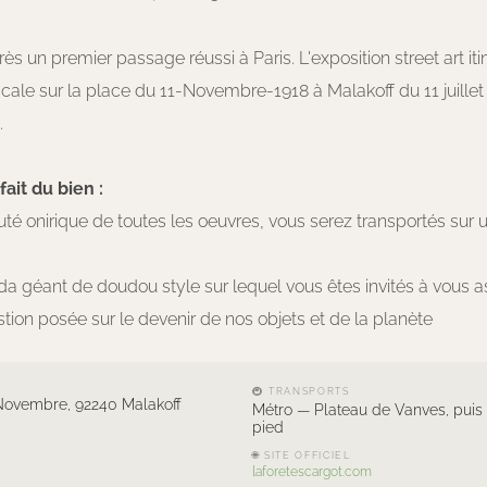
s un premier passage réussi à Paris. L'exposition street art itin
ale sur la place du 11-Novembre-1918 à Malakoff du 11 juillet
.
ait du bien :
uté onirique de toutes les oeuvres, vous serez transportés sur 
da géant de doudou style sur lequel vous êtes invités à vous a
stion posée sur le devenir de nos objets et de la planète
🚇 TRANSPORTS
1 Novembre, 92240 Malakoff
Métro — Plateau de Vanves, puis
pied
🌐 SITE OFFICIEL
laforetescargot.com