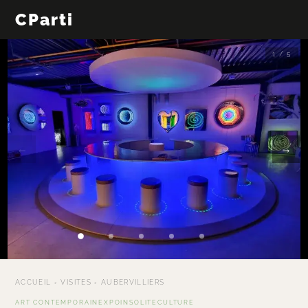
CParti
1 / 5
←
→
ACCUEIL
›
VISITES
›
AUBERVILLIERS
ART CONTEMPORAIN
EXPO
INSOLITE
CULTURE