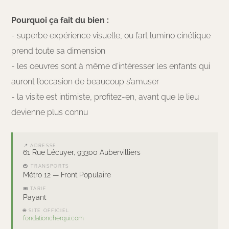
Pourquoi ça fait du bien :
- superbe expérience visuelle, ou l’art lumino cinétique
prend toute sa dimension
- les oeuvres sont à même d’intéresser les enfants qui
auront l’occasion de beaucoup s’amuser
- la visite est intimiste, profitez-en, avant que le lieu
devienne plus connu
📍 ADRESSE
61 Rue Lécuyer, 93300 Aubervilliers
🚇 TRANSPORTS
Métro 12 — Front Populaire
🎟 TARIF
Payant
🌐 SITE OFFICIEL
fondationcherqui.com