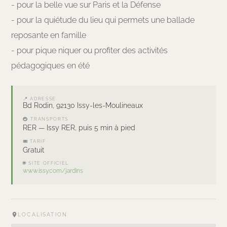
- pour la belle vue sur Paris et la Défense
- pour la quiétude du lieu qui permets une ballade
reposante en famille
- pour pique niquer ou profiter des activités
pédagogiques en été
📍 ADRESSE
Bd Rodin, 92130 Issy-les-Moulineaux
🚇 TRANSPORTS
RER — Issy RER, puis 5 min à pied
🎟 TARIF
Gratuit
🌐 SITE OFFICIEL
www.issy.com/jardins
LOCALISATION