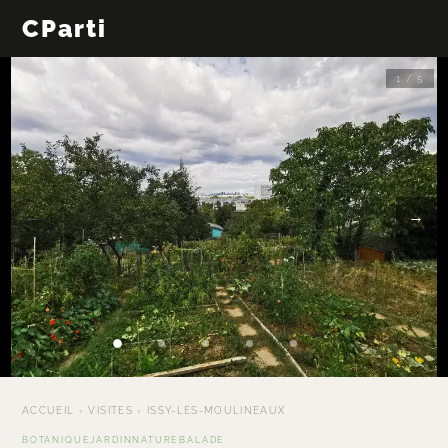
CParti
1 / 5
←
→
ACCUEIL
›
VISITES
›
ISSY-LES-MOULINEAUX
BOTANIQUE
JARDIN
NATURE
BALADE