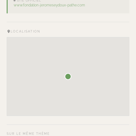
🌐 SITE OFFICIEL
www.fondation-jeromeseydoux-pathe.com
LOCALISATION
SUR LE MÊME THÈME