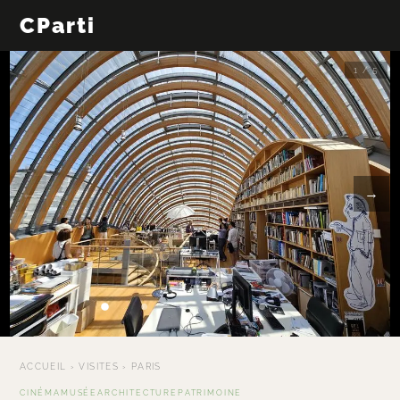
CParti
1 / 5
←
→
ACCUEIL
›
VISITES
›
PARIS
CINÉMA
MUSÉE
ARCHITECTURE
PATRIMOINE