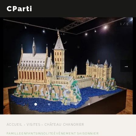
CParti
1 / 5
←
→
ACCUEIL
›
VISITES
›
CHÂTEAU CHANORIER
FAMILLE
ENFANTS
INSOLITE
ÉVÉNEMENT SAISONNIER