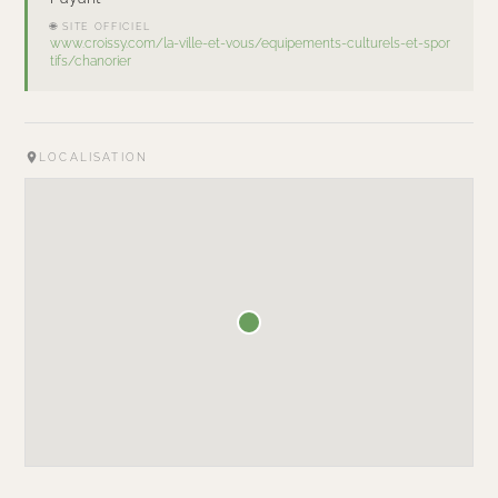
🌐 SITE OFFICIEL
www.croissy.com/la-ville-et-vous/equipements-culturels-et-spor
tifs/chanorier
LOCALISATION