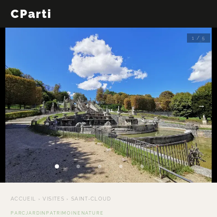
CParti
1 / 5
←
→
ACCUEIL
›
VISITES
›
SAINT-CLOUD
PARC
JARDIN
PATRIMOINE
NATURE