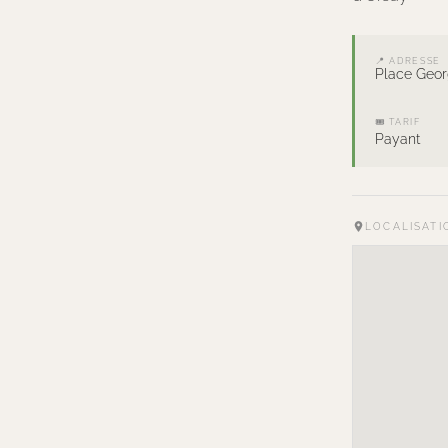
📍 ADRESSE
Place Geor
🎟 TARIF
Payant
LOCALISATI