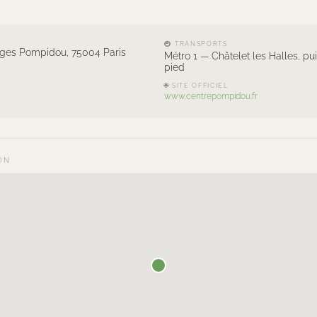
🚇 TRANSPORTS
ges Pompidou, 75004 Paris
Métro 1 — Châtelet les Halles, pu
pied
🌐 SITE OFFICIEL
www.centrepompidou.fr
ON