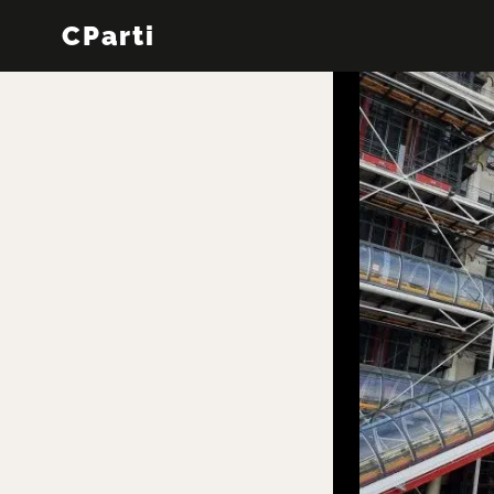
CParti
←