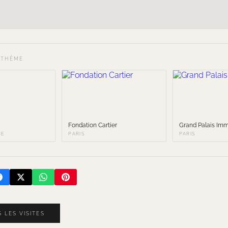
 THÈME
Fondation Cartier
Grand Palais Imm
NE
PARIS
PARIS
 LES VISITES