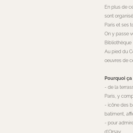
En plus de c
sont organisé
Paris et ses t
On y passe vo
Bibliothèque 
Au pied du Ce
oeuvres de ce
Pourquoi ça f
- de la terra
Paris, y com
- icône des 
batiment, aff
- pour admire
d’Orsay