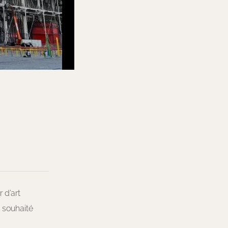
 d’art
 souhaité