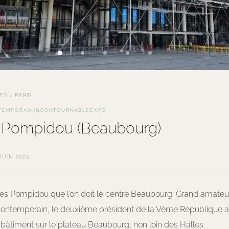
TES
›
PARIS
TEMPORAIN
INCONTOURNABLE
EXPO
 Pompidou (Beaubourg)
JUIN 2023
ges Pompidou que l’on doit le centre Beaubourg. Grand amateur
ontemporain, le deuxième président de la Vème République a
 bâtiment sur le plateau Beaubourg, non loin des Halles.