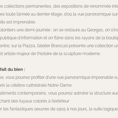
es collections permanentes, des expositions de renommée inte
es toute l’année au dernier étage, d’où la vue panoramique sur
oits est imprenable.
lontiers une demi-journée : on se restaure au Georges, on s’inst
publique d’information et on flâne dans les rayons de la bouti
ntre, sur la Piazza, l’atelier Brancusi présente une collection 
t artiste majeur de l’histoire de la sculpture moderne.
ait du bien :
sse, vous pourrez profiter d’une vue panoramique imprenable sur
pris la célèbre cathédrale Notre-Dame
batiments contemporains, vous pourrez admirer la structure a
ichant des tuyaux colorés à l’extérieur
r les fantastiques oeuvres de 1905 à nos jours, la suite logiq