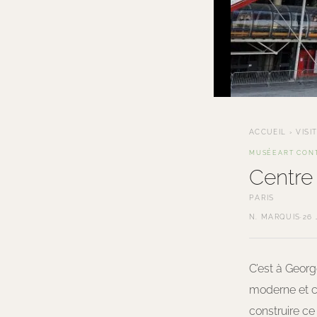
ACCUEIL
›
VISI
MUSÉE
ART CON
Centre
PARIS
N. MARQUIS
·
26 
C’est à Geor
moderne et c
construire ce