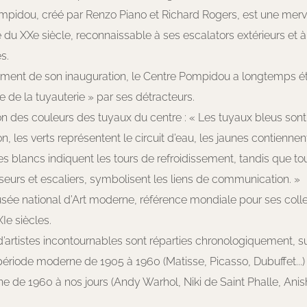
mpidou, créé par Renzo Piano et Richard Rogers, est une merve
e du XXe siècle, reconnaissable à ses escalators extérieurs et
s.
ment de son inauguration, le Centre Pompidou a longtemps 
de la tuyauterie » par ses détracteurs.
ion des couleurs des tuyaux du centre : « Les tuyaux bleus sont 
on, les verts représentent le circuit d’eau, les jaunes contiennen
les blancs indiquent les tours de refroidissement, tandis que tou
eurs et escaliers, symbolisent les liens de communication. »
musée national d’Art moderne, référence mondiale pour ses colle
Ie siècles.
’artistes incontournables sont réparties chronologiquement, s
période moderne de 1905 à 1960 (Matisse, Picasso, Dubuffet...) 
 de 1960 à nos jours (Andy Warhol, Niki de Saint Phalle, Anish 