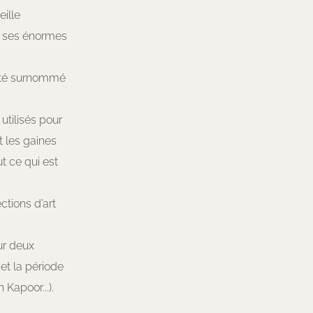
ille
 à ses énormes
été surnommé
utilisés pour
t les gaines
t ce qui est
ctions d’art
ur deux
et la période
Kapoor...).