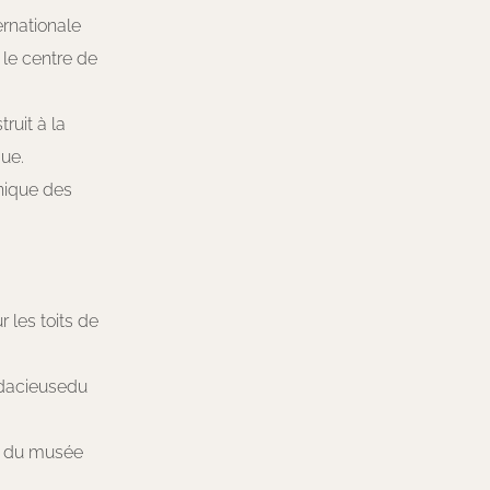
rnationale
 le centre de
ruit à la
que.
unique des
 les toits de
udacieusedu
ue du musée