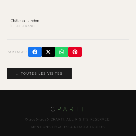
Château-Landon
ÎLE-DE-FRANCE
PARTAGER
← TOUTES LES VISITES
C
PARTI
© 2016–2026 CPARTI. ALL RIGHTS RESERVED.
MENTIONS LÉGALES
CONTACT
À PROPOS