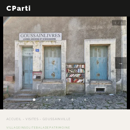
CParti
1 / 5
←
→
ACCUEIL
›
VISITES
›
GOUSSAINVILLE
VILLAGE
INSOLITE
BALADE
PATRIMOINE