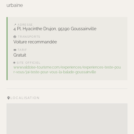
urbaine
📍 ADRESSE
4 Pl. Hyacinthe Drujon, 95190 Goussainville
🚇 TRANSPORTS
Voiture recommandée
🎟 TARIF
Gratuit
🌐 SITE OFFICIEL
www.valdoise-tourisme.com/experiences/experiences-teste-pou
r-vous/jai-teste-pour-vous-la-balade-goussainville
LOCALISATION