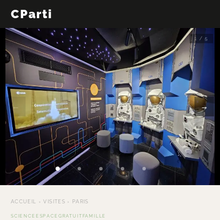
CParti
1 / 5
←
→
ACCUEIL
›
VISITES
›
PARIS
SCIENCE
ESPACE
GRATUIT
FAMILLE