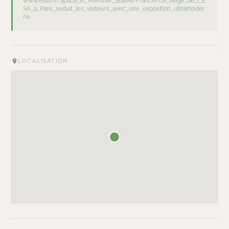
www.esa.int/Space_in_Member_States/France/Le_siege_de_l_E
SA_a_Paris_seduit_les_visiteurs_avec_une_exposition_ultramoder
ne
LOCALISATION