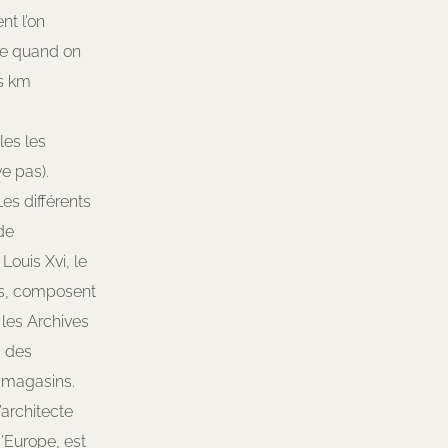
t l’on
te quand on
es km
les les
e pas).
es différents
de
Louis Xvi, le
es, composent
les Archives
s des
s magasins.
’architecte
’Europe, est