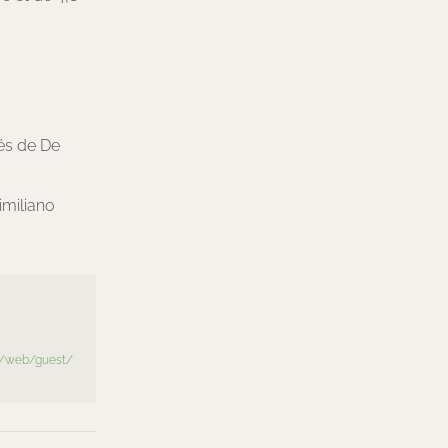
tés de De
imiliano
fr/web/guest/