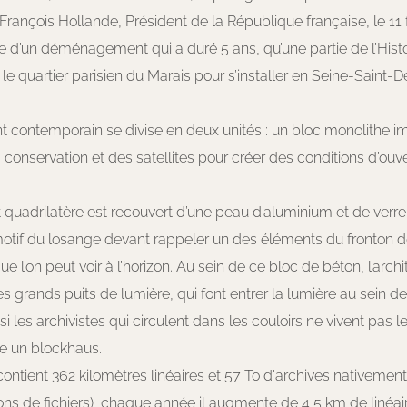
François Hollande, Président de la République française, le 11 f
e d’un déménagement qui a duré 5 ans, qu’une partie de l’Histo
 le quartier parisien du Marais pour s’installer en Seine-Saint-D
contemporain se divise en deux unités : un bloc monolithe i
 conservation et des satellites pour créer des conditions d’ouv
 quadrilatère est recouvert d’une peau d’aluminium et de verr
otif du losange devant rappeler un des éléments du fronton de
e l’on peut voir à l’horizon. Au sein de ce bloc de béton, l’arch
des grands puits de lumière, qui font entrer la lumière au sein 
nsi les archivistes qui circulent dans les couloirs ne vivent pas l
e un blockhaus.
ontient 362 kilomètres linéaires et 57 To d'archives nativeme
lions de fichiers), chaque année il augmente de 4,5 km de linéai