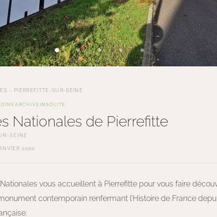
TES
›
PIERREFITTE-SUR-SEINE
MOINE
ARCHIVE
INSOLITE
s Nationales de Pierrefitte
UR-SEINE
ANVIER 2020
Nationales vous accueillent à Pierrefitte pour vous faire découvr
monument contemporain renfermant l’Histoire de France depui
ançaise.