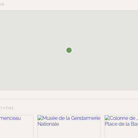
ON
 THÈME