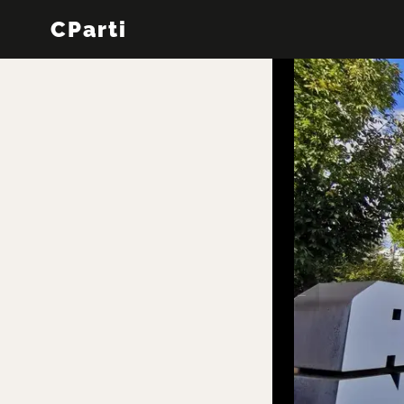
CParti
←