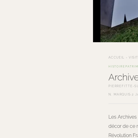
ACCUEIL
›
VISI
HISTOIRE
PATRI
Archive
PIERREFITTE-S
N. MARQUIS
·
2 J
Les Archives 
décor de ce 
Révolution Fr