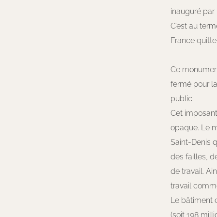
inauguré par 
C’est au term
France quitte
Ce monument 
fermé pour la
public.
Cet imposant
opaque. Le m
Saint-Denis qu
des failles, 
de travail. Ai
travail comm
Le bâtiment c
(soit 198 mil