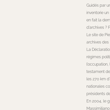
Guidés par u
inventorie u
en fait la d
d’archives ? 
Le site de Pi
archives des 
La Déclaratio
régimes polit
l’occupation,
testament de
les 270 km d
nationales co
présidents de
En 2004, le go
Massimiliano 