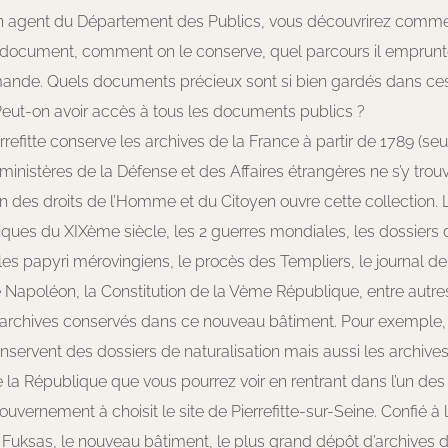
n agent du Département des Publics, vous découvrirez commen
n document, comment on le conserve, quel parcours il emprun
emande. Quels documents précieux sont si bien gardés dans c
Peut-on avoir accès à tous les documents publics ?
errefitte conserve les archives de la France à partir de 1789 (seu
ministères de la Défense et des Affaires étrangères ne s’y trouv
n des droits de l’Homme et du Citoyen ouvre cette collection. L
iques du XIXème siècle, les 2 guerres mondiales, les dossiers 
 les papyri mérovingiens, le procès des Templiers, le journal de 
 Napoléon, la Constitution de la Vème République, entre autr
’archives conservés dans ce nouveau bâtiment. Pour exemple, 
nservent des dossiers de naturalisation mais aussi les archive
 la République que vous pourrez voir en rentrant dans l’un de
uvernement à choisit le site de Pierrefitte-sur-Seine. Confié à l
Fuksas, le nouveau bâtiment, le plus grand dépôt d’archives d