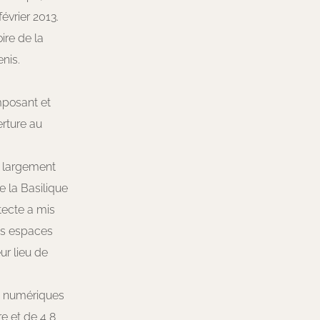
évrier 2013.
ire de la
enis.
mposant et
erture au
e largement
 la Basilique
itecte a mis
des espaces
eur lieu de
nt numériques
re et de 4,8