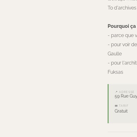
To d'archives 
Pourquoi ça f
- parce que 
- pour voir d
Gaulle
- pour l'arc
Fuksas
📍 ADRESSE
59 Rue Guy
🎟 TARIF
Gratuit