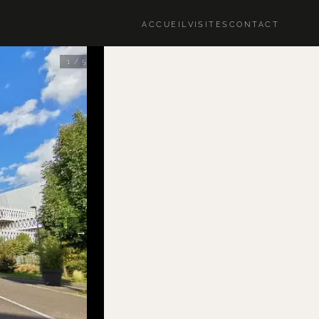
ACCUEIL
VISITES
CONTACT
1 / 5
→