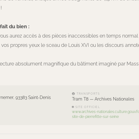
!
ait du bien :
vous aurez accès à des pièces inaccessibles en temps normal
e vos propres yeux le sceau de Louis XVI ou les discours anno
hitecture absolument magnifique du bâtiment imaginé par Mass
🚇 TRANSPORTS
nemer, 93383 Saint-Denis
Tram T8 — Archives Nationales
🌐 SITE OFFICIEL
www.archives-nationales.culture.gouv.
site-de-pierrefitte-sur-seine