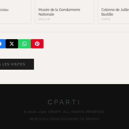
nceau
Musée de la Gendarmerie
Colonne de Juille
Nationale
Bastille
MELUN
PARIS
 LES VISITES
C
PARTI
© 2016–2026 CPARTI. ALL RIGHTS RESERVED.
MENTIONS LÉGALES
CONTACT
À PROPOS