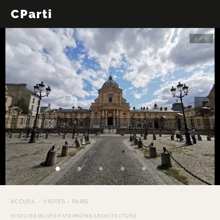
CParti
1 / 5
←
→
ACCUEIL
›
VISITES
›
PARIS
HISTOIRE
MUSÉE
PATRIMOINE
ARCHITECTURE