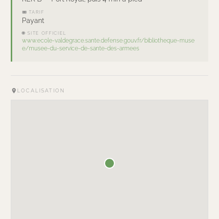
🎟 TARIF
Payant
🌐 SITE OFFICIEL
www.ecole-valdegrace.sante.defense.gouv.fr/bibliotheque-muse
e/musee-du-service-de-sante-des-armees
LOCALISATION